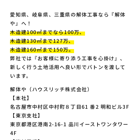
愛知県、岐阜県、三重県の解体工事なら『解体
や』へ！
木造建100㎡までなら100万、
木造建130㎡まで127万、
木造建160㎡まで150万。
弊社では『お客様に寄り添う工事を心掛け』、
新しく行う土地活用へ良い形でバトンを渡して
います。
解体や（ハウスリッチ株式会社）
【本社】
名古屋市中村区中村町８丁目61 番2 明和ビル3F
【東京支社】
東京都港区港南2-16-1 品川イーストワンタワー
4F