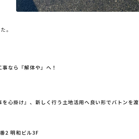
した。
工事なら『解体や』へ！
事を心掛け』、新しく行う土地活用へ良い形でバトンを渡
）
番2 明和ビル3F